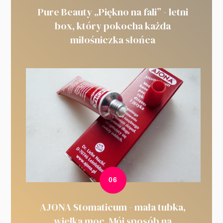
Pure Beauty „Piękno na fali” - letni
box, który pokocha każda
miłośniczka słońca
AJONA Stomaticum - mała tubka,
wielka moc. Mój sposób na