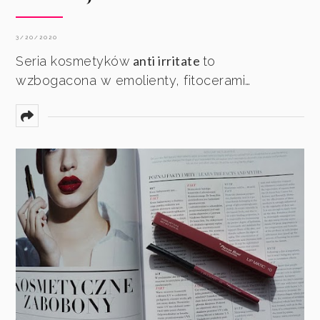
3/20/2020
anti irritate
Seria kosmetyków
to
wzbogacona w emolienty, fitocerami…