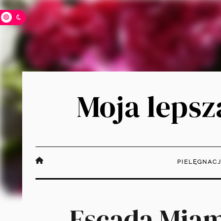
Moja lepsza
PIELĘGNAC
Escada Miam