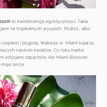
ossom
to kwintesencja egzotyczności. Takie
jami na tropikalnych wyspach. Podróż, albo
z ciepłem i pogodą. Wakacje w Miami kojarzą
itnących naokoło kwiatów. Co roku marka
ymi edycjami zapachów. Ale Miami Blossom
a moje serce.