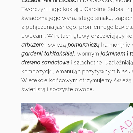
Escada Miami Blossom
to soczysty, słodki
Twórczyni tego koktajlu Caroline Sabas, 
świadoma jego wyrazistego smaku, zapach
z połączenia jasnego, promiennego bukiet
owocami. W nutach głowy orzeźwiający k
arbuzem
i świeżą
pomarańczą
harmonijnie
gardenii tahitańskiej
, wonnym
jaśminem
i
t
drewno sandałowe
i szlachetne, uzależniaj
kompozycję, emanując pozytywnym blaski
W efekcie końcowym otrzymujemy świeżą i 
świetlistą i soczyste owoce.