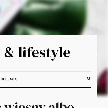
 & lifestyle
ÓŁPRACA
 wiosny albo