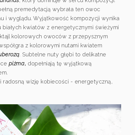
ananas
, który dominuje w sercu kompozycji.
z pełną premedytacją wybrała ten owoc
u i wyglądu. Wyjątkowość kompozycji wynika
u białych kwiatów z energetycznymi świeżymi
oktajl kolorowych owoców z przepysznym
 współgra z kolorowymi nutami kwiatem
uberozą
.
Subtelne nuty głębi to delikatne
ące
piżma
,
dopełniają tę wyjątkową
em.
radosną wizję kobiecości - energetyczną,