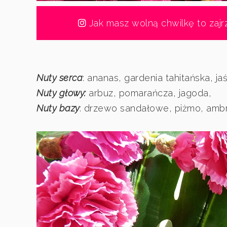
Jak masz wolną chwilkę to zajr
Nuty serca
: ananas, gardenia tahitańska, ja
Nuty głowy:
arbuz, pomarańcza, jagoda,
Nuty bazy
: drzewo sandałowe, piżmo, amb