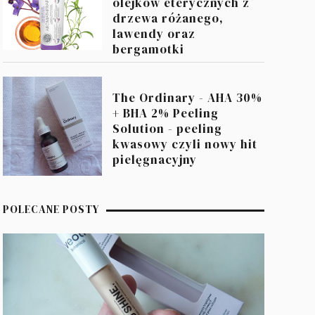
olejków eterycznych z
drzewa różanego,
lawendy oraz
bergamotki
The Ordinary - AHA 30%
+ BHA 2% Peeling
Solution - peeling
kwasowy czyli nowy hit
pielęgnacyjny
POLECANE POSTY