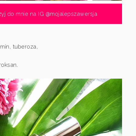
zyj do mnie na IG @mojalepszawersja
śmin, tuberoza,
roksan.