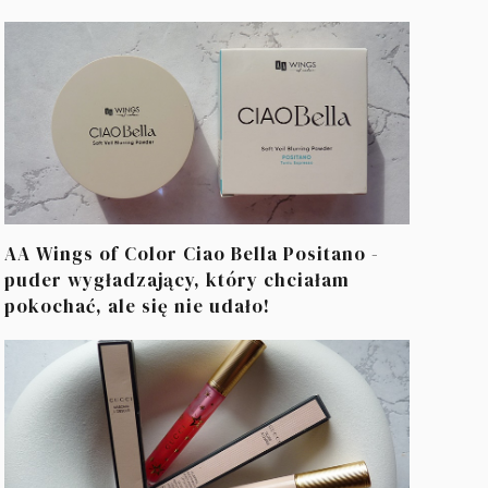
AA Wings of Color Ciao Bella Positano -
puder wygładzający, który chciałam
pokochać, ale się nie udało!