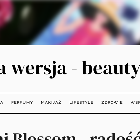
 wersja - beauty
JA
PERFUMY
MAKIJAŻ
LIFESTYLE
ZDROWIE
WSP
i Blossom - radość