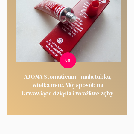
AJONA Stomaticum - mała tubka,
wielka moc. Mój sposób na
krwawiące dziąsła i wrażliwe zęby