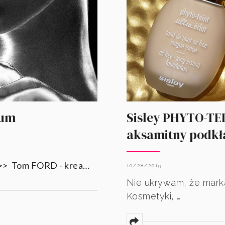
fum
Sisley PHYTO-TEI
aksamitny podkła
>> Tom FORD - krea…
10/28/2019
Nie ukrywam, że marka
Kosmetyki, …