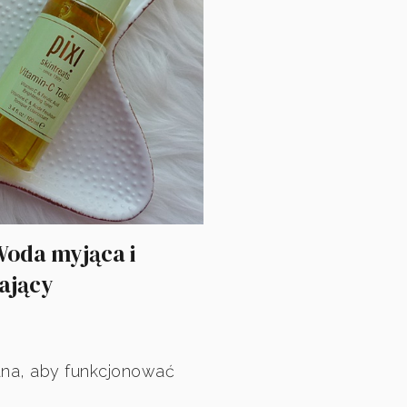
 Woda myjąca i
iający
na, aby funkcjonować