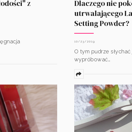
łodości" z
Dlaczego nie po
utrwalającego La
Setting Powder?
lęgnacja
10/23/2019
O tym pudrze słychać j
wypróbować…