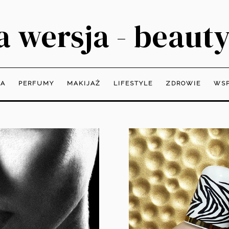
 wersja - beauty
JA
PERFUMY
MAKIJAŻ
LIFESTYLE
ZDROWIE
WSP