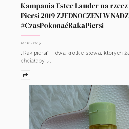
Kampania Estee Lauder na rzecz
Piersi 2019 ZJEDNOCZENI W NADZ
#CzasPokonaćRakaPiersi
10/16/2019
„Rak piersi” – dwa krótkie słowa, których ż
chciałaby u…