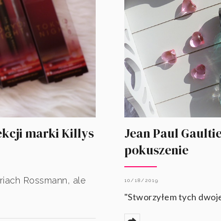
cji marki Killys
Jean Paul Gaultie
pokuszenie
riach Rossmann, ale
10/18/2019
"Stworzyłem tych dwoje,