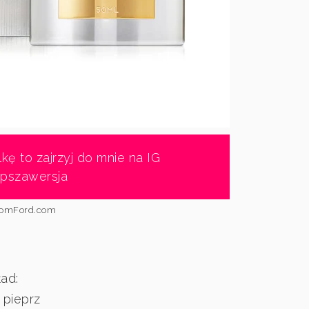
ę to zajrzyj do mnie na IG
pszawersja
 TomFord.com
ad:
 pieprz