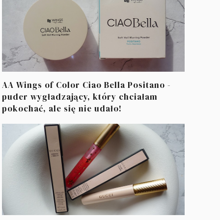
AA Wings of Color Ciao Bella Positano -
puder wygładzający, który chciałam
pokochać, ale się nie udało!