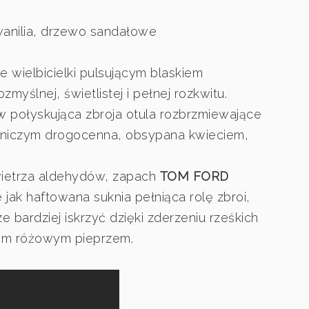
wanilia, drzewo sandałowe
e wielbicielki pulsującym blaskiem
myślnej, świetlistej i pełnej rozkwitu.
 połyskująca zbroja otula rozbrzmiewające
 niczym drogocenna, obsypana kwieciem,
owietrza aldehydów, zapach
TOM FORD
e jak haftowana suknia pełniąca rolę zbroi,
e bardziej iskrzyć dzięki zderzeniu rześkich
ciem różowym pieprzem.