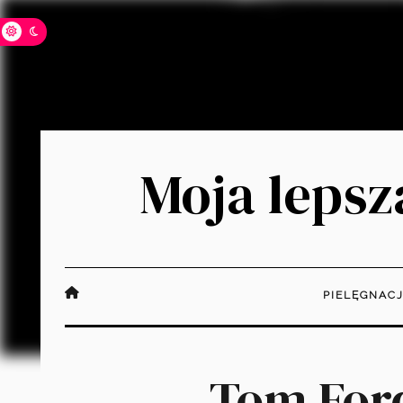
Moja lepsza
PIELĘGNAC
Tom Ford