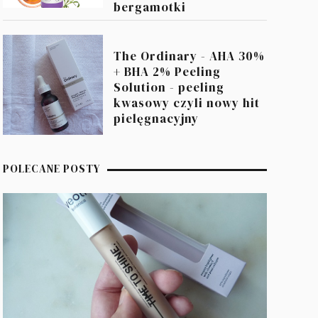
bergamotki
The Ordinary - AHA 30%
+ BHA 2% Peeling
Solution - peeling
kwasowy czyli nowy hit
pielęgnacyjny
POLECANE POSTY