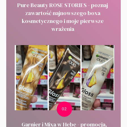
Pure Beauty ROSE STORIES - poznaj
zawartość najnowszego boxa
kosmetycznego i moje pierwsze
wrażenia
Garnier i Mixa w Hebe - promocja,