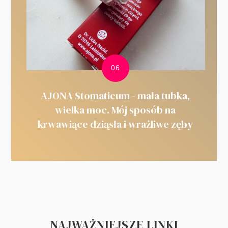
AJONA Stomaticum - mała tubka,
wielka moc. Mój sposób na
krwawiące dziąsła i wrażliwe zęby
NAJWAŻNIEJSZE LINKI