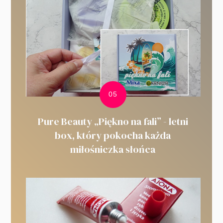
Pure Beauty „Piękno na fali” - letni
box, który pokocha każda
miłośniczka słońca