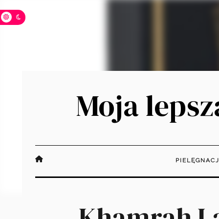
Moja lepsza
PIELĘGNAC
Khamrah La