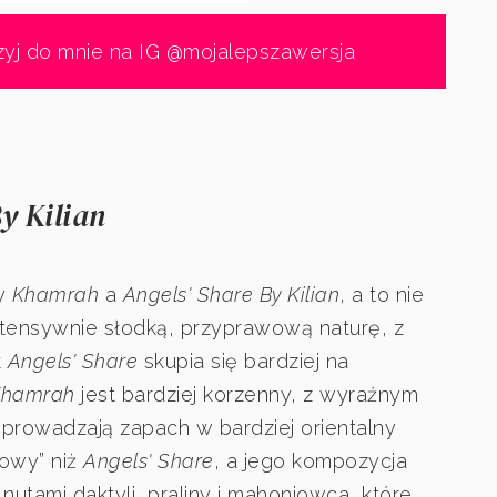
zyj do mnie na IG @mojalepszawersja
y Kilian
zy
Khamrah
a
Angels' Share By Kilian
, a to nie
tensywnie słodką, przyprawową naturę, z
k
Angels' Share
skupia się bardziej na
Khamrah
jest bardziej korzenny, z wyraźnym
rowadzają zapach w bardziej orientalny
lowy” niż
Angels' Share
, a jego kompozycja
nutami daktyli, praliny i mahoniowca, które