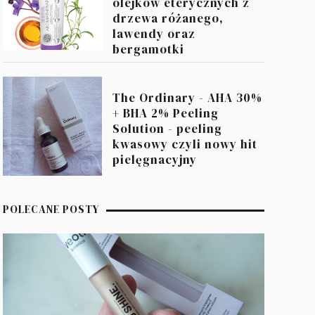
olejków eterycznych z
drzewa różanego,
lawendy oraz
bergamotki
The Ordinary - AHA 30%
+ BHA 2% Peeling
Solution - peeling
kwasowy czyli nowy hit
pielęgnacyjny
POLECANE POSTY