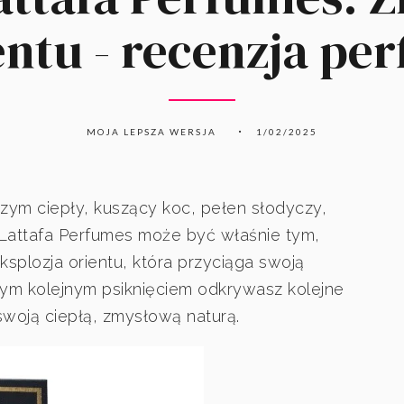
entu - recenzja pe
MOJA LEPSZA WERSJA
1/02/2025
iczym ciepły, kuszący koc, pełen słodyczy,
Lattafa Perfumes może być właśnie tym,
splozja orientu, która przyciąga swoją
dym kolejnym psiknięciem odkrywasz kolejne
woją ciepłą, zmysłową naturą.