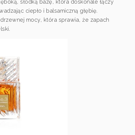
głęboką, słodką bazę, która doskonale łączy
adzając ciepło i balsamiczną głębię.
drzewnej mocy, która sprawia, że zapach
lski.