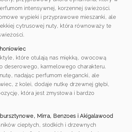
erfumom intensywnej, korzennej świeżości.
domowe wypieki i przyprawowe mieszanki, ale
ekkiej cytrusowej nuty, która równoważy te
wieżości.
ahoniowiec
aktyle, które otulają nas miękką, owocową
eco deserowego, karmelowego charakteru.
tę, nadając perfumom elegancki, ale
iec, z kolei, dodaje nutkę drzewnej głębi,
ozycję, która jest zmysłowa i bardzo
 bursztynowe, Mirra, Benzoes i Akigalawood
śników ciepłych, słodkich i drzewnych