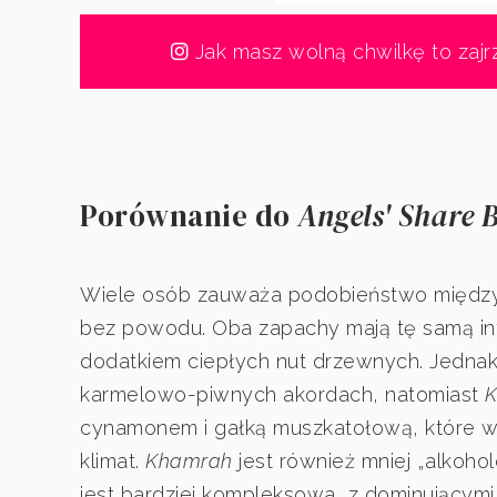
Jak masz wolną chwilkę to zajr
Porównanie do
Angels' Share B
Wiele osób zauważa podobieństwo międ
bez powodu. Oba zapachy mają tę samą in
dodatkiem ciepłych nut drzewnych. Jedna
karmelowo-piwnych akordach, natomiast
cynamonem i gałką muszkatołową, które wp
klimat.
Khamrah
jest również mniej „alkoho
jest bardziej kompleksowa, z dominującymi 