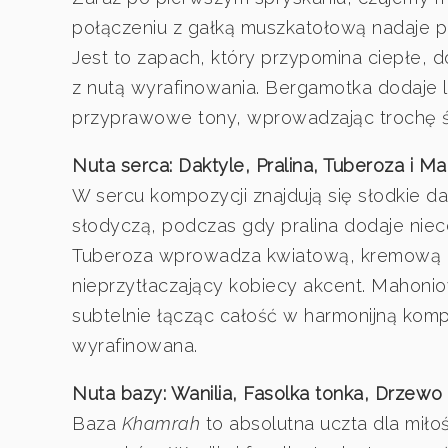
połączeniu z gałką muszkatołową nadaje p
Jest to zapach, który przypomina ciepłe, 
z nutą wyrafinowania. Bergamotka dodaje l
przyprawowe tony, wprowadzając trochę ś
Nuta serca: Daktyle, Pralina, Tuberoza i M
W sercu kompozycji znajdują się słodkie d
słodyczą, podczas gdy pralina dodaje ni
Tuberoza wprowadza kwiatową, kremową nu
nieprzytłaczający kobiecy akcent. Mahoniow
subtelnie łącząc całość w harmonijną komp
wyrafinowana.
Nuta bazy: Wanilia, Fasolka tonka, Drzewo
Baza
Khamrah
to absolutna uczta dla miło