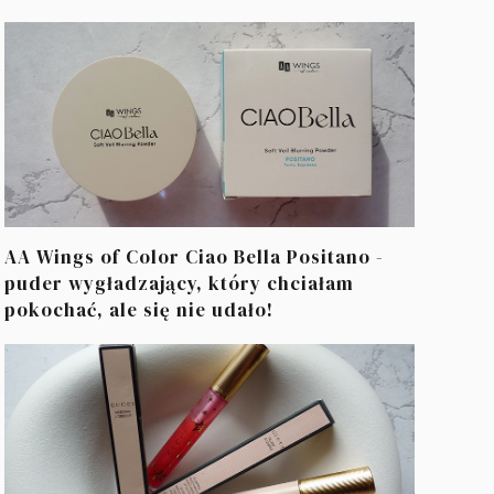
AA Wings of Color Ciao Bella Positano -
puder wygładzający, który chciałam
pokochać, ale się nie udało!