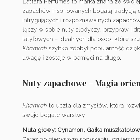
Lattafa Perfumes to marka znana ze swoje
zapachów inspirowanych bogatą tradycją o
intrygujących i rozpoznawalnych zapachów
łączy w sobie nuty słodyczy, przypraw i d
latyfowych – idealnych dla osób, które sz
Khamrah
szybko zdobył popularność dzięki 
uwagę i zostaje w pamięci na długo.
Nuty zapachowe – Magia orien
Khamrah
to uczta dla zmysłów, która rozwi
swoje bogate warstwy.
Nuta głowy: Cynamon, Gałka muszkatołow
Zaraz po pierwszym spryskaniu, czujemy 