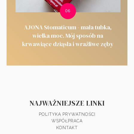
AJONA Stomaticum - mała tubka,
wielka moc. Mój sposób na
krwawiące dziąsła i wrażliwe zęby
NAJWAŻNIEJSZE LINKI
POLITYKA PRYWATNOŚCI
WSPÓŁPRACA
KONTAKT