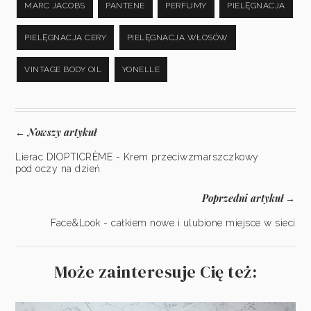
MARC JACOBS
PANTENE
PERFUMY
PIELĘGNACJA
PIELĘGNACJA CERY
PIELĘGNACJA WŁOSÓW
VINTAGE BODY OIL
YONELLE
Nowszy artykuł
←
Lierac DIOPTICRÈME - Krem przeciwzmarszczkowy
pod oczy na dzień
Poprzedni artykuł
→
Face&Look - całkiem nowe i ulubione miejsce w sieci
Może zainteresuje Cię też: