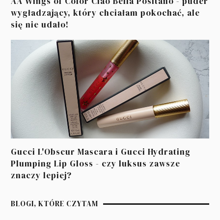
AA Wings of Color Ciao Bella Positano - puder
wygładzający, który chciałam pokochać, ale
się nie udało!
Gucci L'Obscur Mascara i Gucci Hydrating
Plumping Lip Gloss - czy luksus zawsze
znaczy lepiej?
BLOGI, KTÓRE CZYTAM