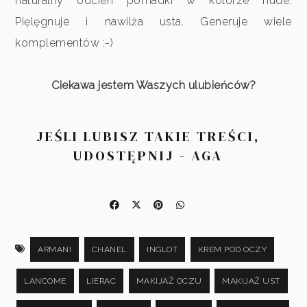
naturalny odcień pomadki w kolorze nude.
Pięlęgnuje i nawilża usta. Generuje wiele
komplementów :-)
Ciekawa jestem Waszych ulubieńców?
JEŚLI LUBISZ TAKIE TREŚCI,
UDOSTĘPNIJ - AGA
ARMANI
CHANEL
INGLOT
KREM POD OCZY
LANCOME
LIERAC
MAKIJAŻ OCZU
MAKIJAŻ UST