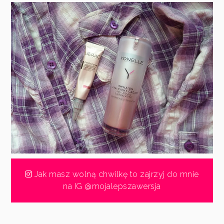
Jak masz wolną chwilkę to zajrzyj do mnie
na IG @mojalepszawersja