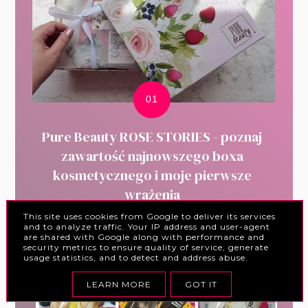
Pure Beauty ROSE STORIES - poznaj
zawartość najnowszego boxa
kosmetycznego i moje pierwsze
wrażenia
This site uses cookies from Google to deliver its services
and to analyze traffic. Your IP address and user-agent
are shared with Google along with performance and
security metrics to ensure quality of service, generate
usage statistics, and to detect and address abuse.
LEARN MORE
GOT IT