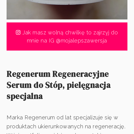
Jak masz wolną chwilkę to zajrzyj do
mnie na IG @mojalepszawersja
Regenerum Regeneracyjne
Serum do Stóp, pielęgnacja
specjalna
Marka Regenerum od lat specjalizuje się w
produktach ukierunkowanych na regenerację.