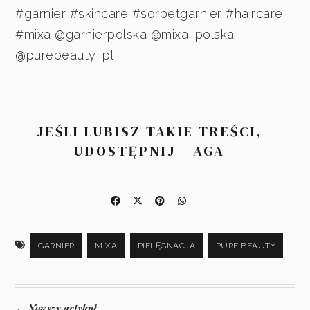
#garnier #skincare #sorbetgarnier #haircare
#mixa @garnierpolska @mixa_polska
@purebeauty_pl
JEŚLI LUBISZ TAKIE TREŚCI,
UDOSTĘPNIJ - AGA
GARNIER
MIXA
PIELĘGNACJA
PURE BEAUTY
Nowszy artykuł
←