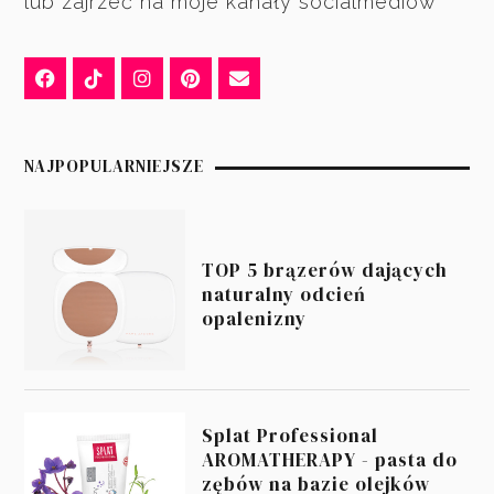
lub zajrzeć na moje kanały socialmediów
NAJPOPULARNIEJSZE
TOP 5 brązerów dających
naturalny odcień
opalenizny
Splat Professional
AROMATHERAPY - pasta do
zębów na bazie olejków