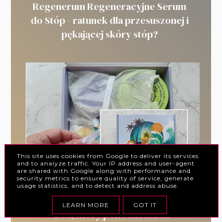
Regenerum Regeneracyjne Serum
do Stóp - ratunek dla przesuszonej i
pękającej skóry stóp?
This site uses cookies from Google to deliver its services
and to analyze traffic. Your IP address and user-agent
are shared with Google along with performance and
security metrics to ensure quality of service, generate
usage statistics, and to detect and address abuse.
Pure Beauty „Piękno na fali” - letni
LEARN MORE
GOT IT
box, który pokocha każda