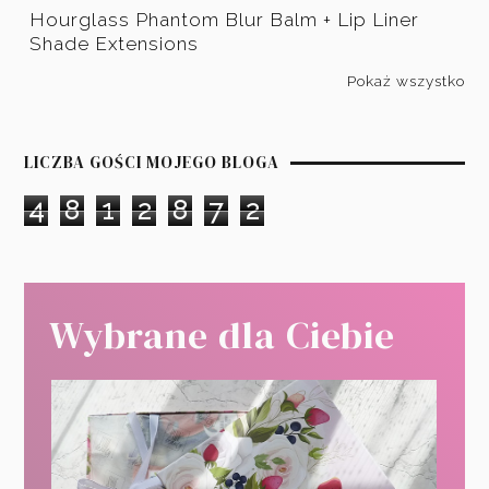
Hourglass Phantom Blur Balm + Lip Liner
Shade Extensions
Pokaż wszystko
LICZBA GOŚCI MOJEGO BLOGA
4
8
1
2
8
7
2
Wybrane dla Ciebie