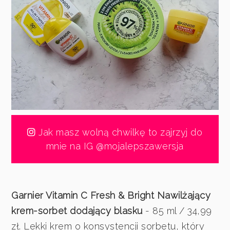
Jak masz wolną chwilkę to zajrzyj do
mnie na IG @mojalepszawersja
Garnier Vitamin C Fresh & Bright Nawilżający
krem-sorbet dodający blasku
- 85 ml / 34,99
zł. Lekki krem o konsystencji sorbetu, który