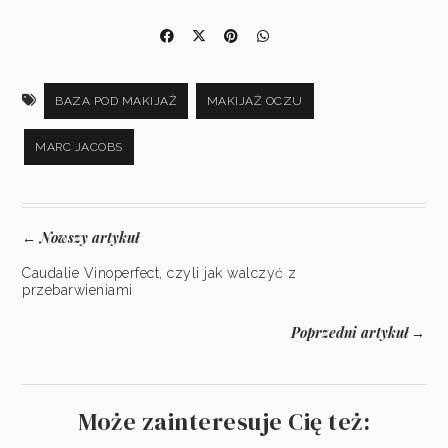
BAZA POD MAKIJAŻ
MAKIJAŻ OCZU
MARC JACOBS
Nowszy artykuł
←
Caudalie Vinoperfect, czyli jak walczyć z
przebarwieniami
Poprzedni artykuł
→
Może zainteresuje Cię też: