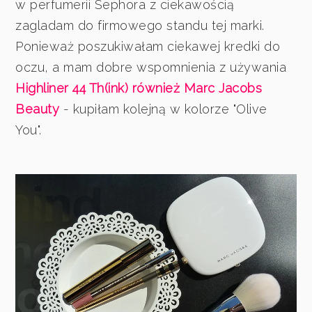
w perfumerii Sephora z ciekawością
zagladam do firmowego standu tej marki.
Ponieważ poszukiwałam ciekawej kredki do
oczu, a mam dobre wspomnienia z używania
Highliner 44 Th(ink) również Marc Jacobs
Beauty
- kupiłam kolejną w kolorze "Olive
You".