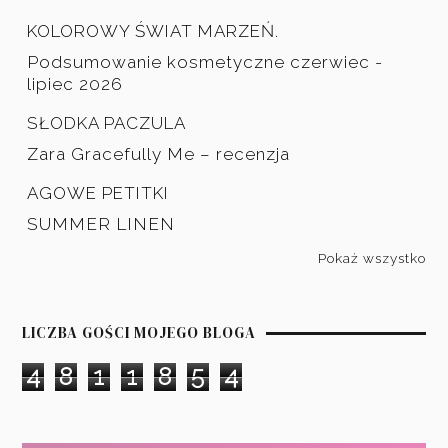
KOLOROWY ŚWIAT MARZEŃ.
Podsumowanie kosmetyczne czerwiec -
lipiec 2026
SŁODKA PACZULA
Zara Gracefully Me – recenzja
AGOWE PETITKI
SUMMER LINEN
Pokaż wszystko
LICZBA GOŚCI MOJEGO BLOGA
4
8
1
1
8
5
4