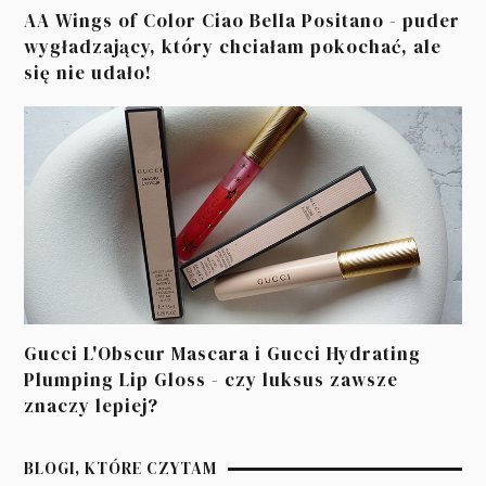
AA Wings of Color Ciao Bella Positano - puder
wygładzający, który chciałam pokochać, ale
się nie udało!
Gucci L'Obscur Mascara i Gucci Hydrating
Plumping Lip Gloss - czy luksus zawsze
znaczy lepiej?
BLOGI, KTÓRE CZYTAM