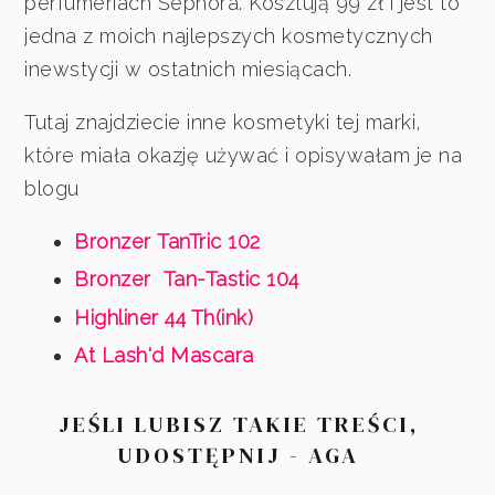
perfumeriach Sephora. Kosztują 99 zł i jest to
jedna z moich najlepszych kosmetycznych
inewstycji w ostatnich miesiącach.
Tutaj znajdziecie inne kosmetyki tej marki,
które miała okazję używać i opisywałam je na
blogu
Bronzer
TanTric 102
Bronzer
Tan-Tastic 104
Highliner 44 Th(ink)
At Lash'd Mascara
JEŚLI LUBISZ TAKIE TREŚCI,
UDOSTĘPNIJ - AGA