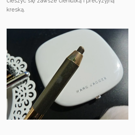
cieszyć się zawsze cieniutką i precyzyjną
kreską.