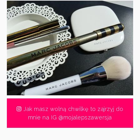
Jak masz wolną chwilkę to zajrzyj do
mnie na IG @mojalepszawersja