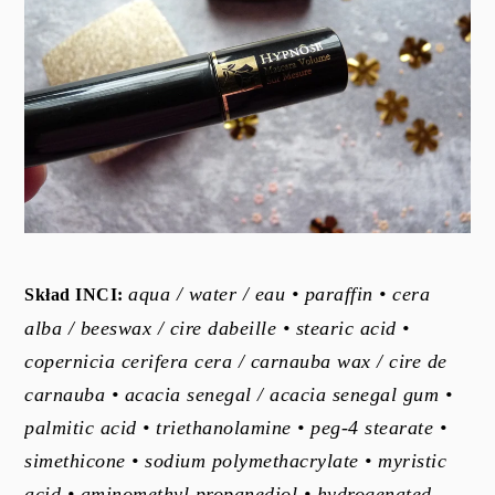
aqua / water / eau • paraffin • cera
Skład INCI:
alba / beeswax / cire dabeille • stearic acid •
copernicia cerifera cera / carnauba wax / cire de
carnauba • acacia senegal / acacia senegal gum •
palmitic acid • triethanolamine • peg-4 stearate •
simethicone • sodium polymethacrylate • myristic
acid • aminomethyl propanediol • hydrogenated