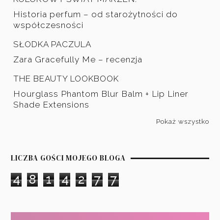
Historia perfum – od starożytności do
współczesności
SŁODKA PACZULA
Zara Gracefully Me – recenzja
THE BEAUTY LOOKBOOK
Hourglass Phantom Blur Balm + Lip Liner
Shade Extensions
Pokaż wszystko
LICZBA GOŚCI MOJEGO BLOGA
4
8
1
4
2
7
7