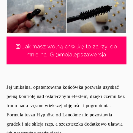
Jak masz wolną chwilkę to zajrzyj do
mnie na IG @mojalepszawersja
Jej unikalna, opatentowana końcówka pozwala uzyskać
pełną kontrolę nad ostatecznym efektem, dzięki czemu bez
trudu nada rzęsom większej objętości i pogrubienia.
Formuła tuszu Hypnôse od Lancôme nie pozostawia
grudek i nie skleja rzęs, a szczoteczka dodatkowo ułatwia