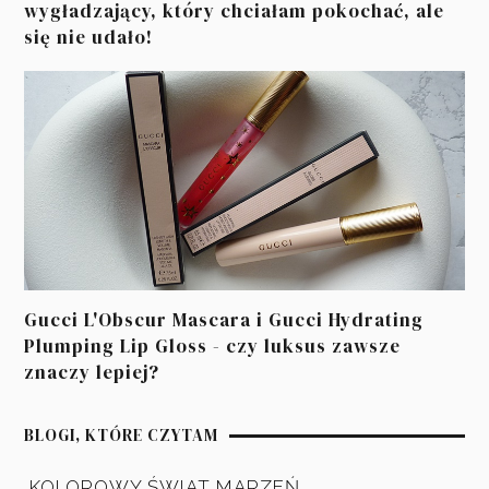
wygładzający, który chciałam pokochać, ale
się nie udało!
Gucci L'Obscur Mascara i Gucci Hydrating
Plumping Lip Gloss - czy luksus zawsze
znaczy lepiej?
BLOGI, KTÓRE CZYTAM
KOLOROWY ŚWIAT MARZEŃ.