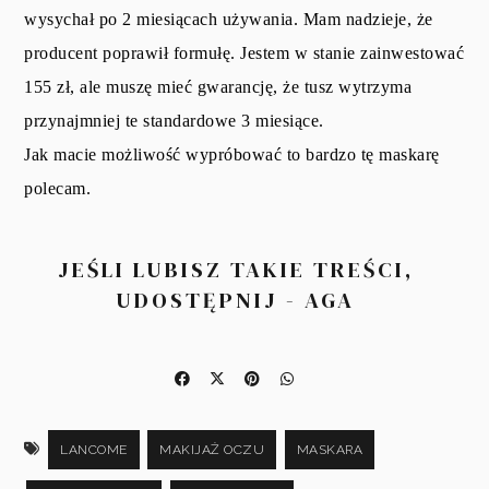
wysychał po 2 miesiącach używania. Mam nadzieje, że
producent poprawił formułę. Jestem w stanie zainwestować
155 zł, ale muszę mieć gwarancję, że tusz wytrzyma
przynajmniej te standardowe 3 miesiące.
Jak macie możliwość wypróbować to bardzo tę maskarę
polecam.
JEŚLI LUBISZ TAKIE TREŚCI,
UDOSTĘPNIJ - AGA
LANCOME
MAKIJAŻ OCZU
MASKARA