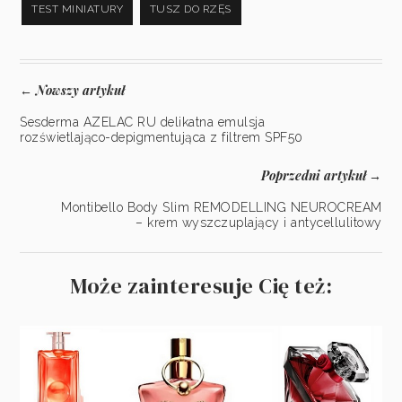
TEST MINIATURY
TUSZ DO RZĘS
Nowszy artykuł
←
Sesderma AZELAC RU delikatna emulsja
rozświetlająco-depigmentująca z filtrem SPF50
Poprzedni artykuł
→
Montibello Body Slim REMODELLING NEUROCREAM
– krem wyszczuplający i antycellulitowy
Może zainteresuje Cię też: