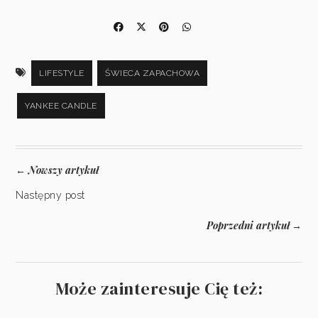
LIFESTYLE
ŚWIECA ZAPACHOWA
YANKEE CANDLE
Nowszy artykuł
←
Następny post
Poprzedni artykuł
→
Może zainteresuje Cię też: