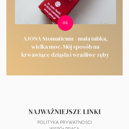
AJONA Stomaticum - mała tubka,
wielka moc. Mój sposób na
krwawiące dziąsła i wrażliwe zęby
NAJWAŻNIEJSZE LINKI
POLITYKA PRYWATNOŚCI
WSPÓŁPRACA