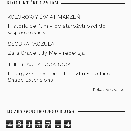
BLOGI, KTÓRE CZYTAM
KOLOROWY ŚWIAT MARZEŃ.
Historia perfum – od starożytności do
współczesności
SŁODKA PACZULA
Zara Gracefully Me – recenzja
THE BEAUTY LOOKBOOK
Hourglass Phantom Blur Balm + Lip Liner
Shade Extensions
Pokaż wszystko
LICZBA GOŚCI MOJEGO BLOGA
4
8
1
3
7
1
4