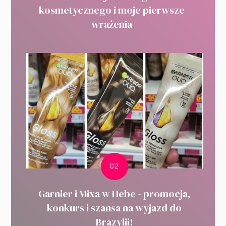
kosmetycznego i moje pierwsze
wrażenia
Garnier i Mixa w Hebe - promocja,
konkurs i szansa na wyjazd do
Brazylii!