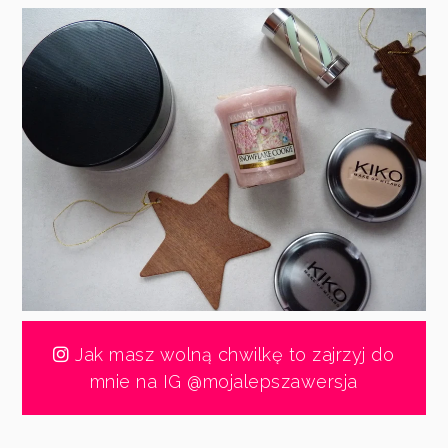
Jak masz wolną chwilkę to zajrzyj do
mnie na IG @mojalepszawersja