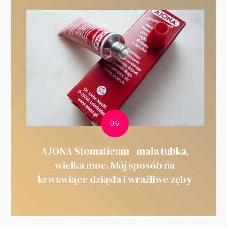
AJONA Stomaticum - mała tubka,
wielka moc. Mój sposób na
krwawiące dziąsła i wrażliwe zęby