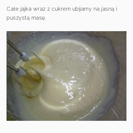
Całe jajka wraz z cukrem ubijamy na jasną i
puszystą masę.