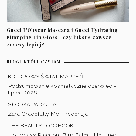
Gucci L'Obscur Mascara i Gucci Hydrating
Plumping Lip Gloss - czy luksus zawsze
znaczy lepiej?
BLOGI, KTÓRE CZYTAM
KOLOROWY ŚWIAT MARZEŃ.
Podsumowanie kosmetyczne czerwiec -
lipiec 2026
SŁODKA PACZULA
Zara Gracefully Me – recenzja
THE BEAUTY LOOKBOOK
Hourglass Phantom Blur Balm + Lip Liner