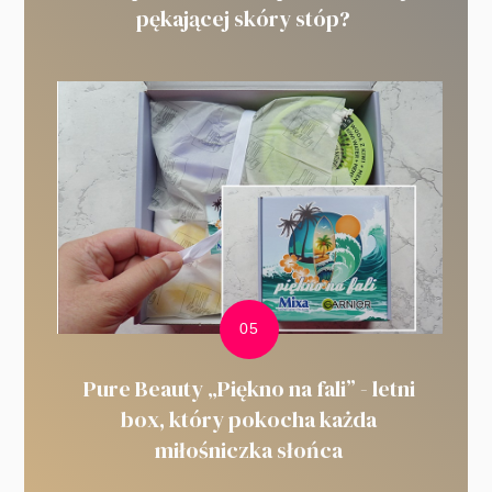
pękającej skóry stóp?
Pure Beauty „Piękno na fali” - letni
box, który pokocha każda
miłośniczka słońca