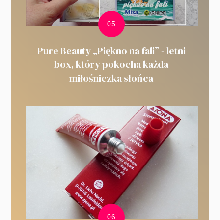
Pure Beauty „Piękno na fali” - letni
box, który pokocha każda
miłośniczka słońca