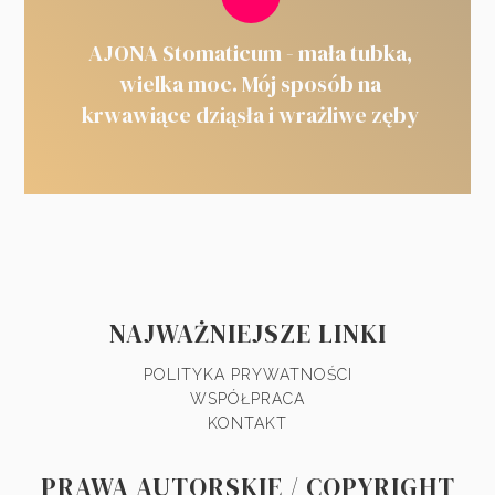
AJONA Stomaticum - mała tubka,
wielka moc. Mój sposób na
krwawiące dziąsła i wrażliwe zęby
NAJWAŻNIEJSZE LINKI
POLITYKA PRYWATNOŚCI
WSPÓŁPRACA
KONTAKT
PRAWA AUTORSKIE / COPYRIGHT