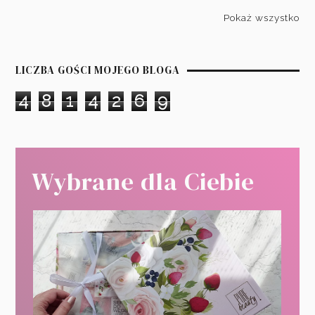
Pokaż wszystko
LICZBA GOŚCI MOJEGO BLOGA
4
8
1
4
2
6
9
Wybrane dla Ciebie