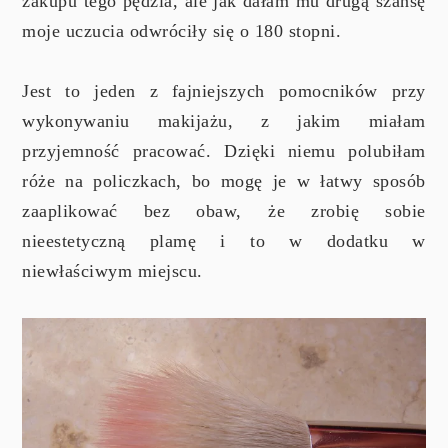
zakupu tego pędzla, ale jak dałam mu drugą szansę
moje uczucia odwróciły się o 180 stopni.
Jest to jeden z fajniejszych pomocników przy
wykonywaniu makijażu, z jakim miałam
przyjemność pracować. Dzięki niemu polubiłam
róże na policzkach, bo mogę je w łatwy sposób
zaaplikować bez obaw, że zrobię sobie
nieestetyczną plamę i to w dodatku w
niewłaściwym miejscu.