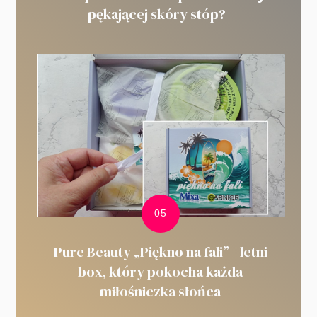
pękającej skóry stóp?
Pure Beauty „Piękno na fali” - letni
box, który pokocha każda
miłośniczka słońca