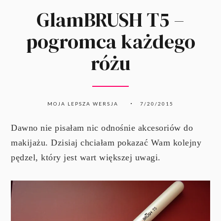
GlamBRUSH T5 –
pogromca każdego
różu
MOJA LEPSZA WERSJA
7/20/2015
Dawno nie pisałam nic odnośnie akcesoriów do
makijażu. Dzisiaj chciałam pokazać Wam kolejny
pędzel, który jest wart większej uwagi.