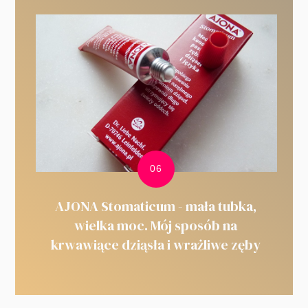
AJONA Stomaticum - mała tubka,
wielka moc. Mój sposób na
krwawiące dziąsła i wrażliwe zęby