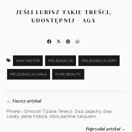
JEŚLI LUBISZ TAKIE TREŚCI,
UDOSTĘPNIJ - AGA
MAX FACTOR
PIELĘGNACJA
PIELĘGNACJA CERY
PIELĘGNACJA CIAŁA
PURE BEAUTY
Nowszy artykuł
←
Phivele i Omicron Tiziana Terenzi. Dwa zapachy, dwa
światy, jedna historia, która pachnie luksusem
Poprzedni artykuł
→