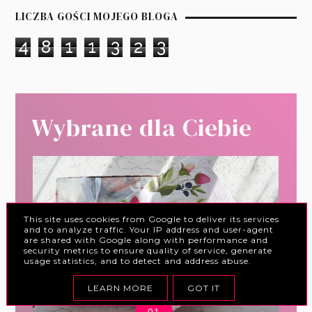
LICZBA GOŚCI MOJEGO BLOGA
4
8
1
1
3
2
3
Wybrane dla Ciebie
This site uses cookies from Google to deliver its services
and to analyze traffic. Your IP address and user-agent
are shared with Google along with performance and
security metrics to ensure quality of service, generate
usage statistics, and to detect and address abuse.
LEARN MORE
GOT IT