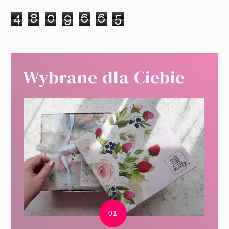
4
8
0
9
6
6
5
Wybrane dla Ciebie