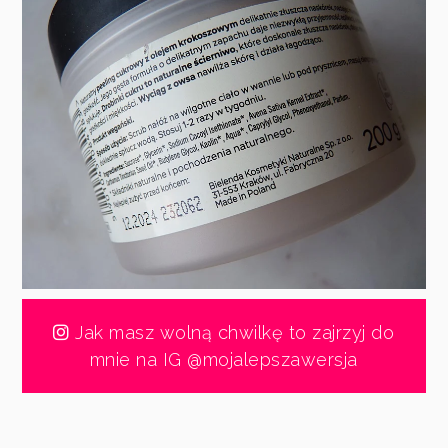
Jak masz wolną chwilkę to zajrzyj do
mnie na IG @mojalepszawersja