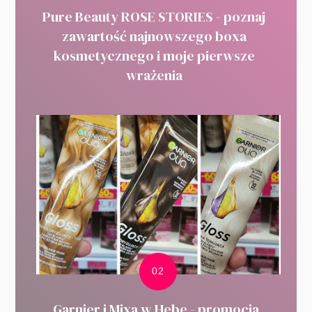
Pure Beauty ROSE STORIES - poznaj
zawartość najnowszego boxa
kosmetycznego i moje pierwsze
wrażenia
Garnier i Mixa w Hebe - promocja,