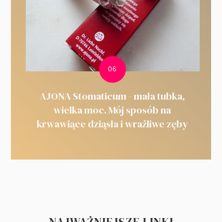
AJONA Stomaticum - mała tubka,
wielka moc. Mój sposób na
krwawiące dziąsła i wrażliwe zęby
NAJWAŻNIEJSZE LINKI