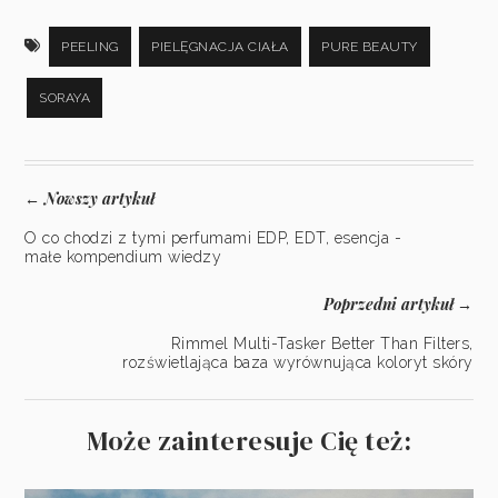
PEELING
PIELĘGNACJA CIAŁA
PURE BEAUTY
SORAYA
Nowszy artykuł
←
O co chodzi z tymi perfumami EDP, EDT, esencja -
małe kompendium wiedzy
Poprzedni artykuł
→
Rimmel Multi-Tasker Better Than Filters,
rozświetlająca baza wyrównująca koloryt skóry
Może zainteresuje Cię też: