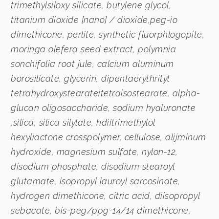
trimethylsiloxy silicate, butylene glycol,
titanium dioxide [nano] / dioxide,peg-io
dimethicone, perlite, synthetic fluorphlogopite,
moringa olefera seed extract, polymnia
sonchifolia root jule, calcium aluminum
borosilicate, glycerin, dipentaerythrityl
tetrahydroxystearateitetraisostearate, alpha-
glucan oligosaccharide, sodium hyaluronate
,silica, silica silylate, hdiitrimethylol
hexyliactone crosspolymer, cellulose, alijminum
hydroxide, magnesium sulfate, nylon-12,
disodium phosphate, disodium stearoyl
glutamate, isopropyl iauroyl sarcosinate,
hydrogen dimethicone, citric acid, diisopropyl
sebacate, bis-peg/ppg-14/14 dimethicone,