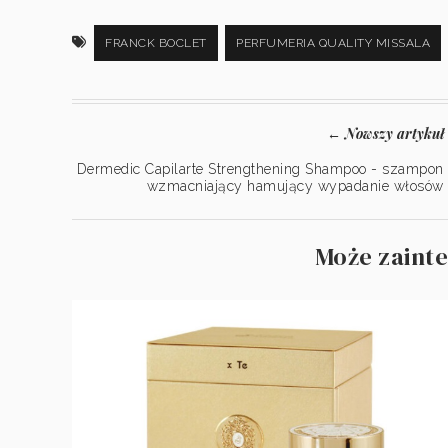
FRANCK BOCLET
PERFUMERIA QUALITY MISSALA
Nowszy artykuł
←
Dermedic Capilarte Strengthening Shampoo - szampon
wzmacniający hamujący wypadanie włosów
Może zainte