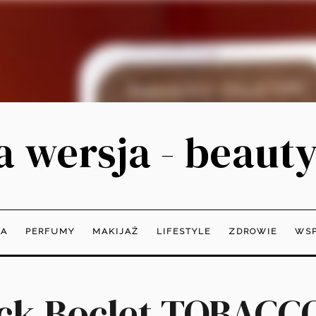
 wersja - beauty
JA
PERFUMY
MAKIJAŻ
LIFESTYLE
ZDROWIE
WSP
ck Boclet TOBACC