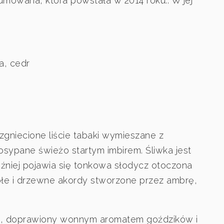
mowana, która powstała w 2014 roku.. W jej
a, cedr
 zgniecione liście tabaki wymieszane z
posypane świeżo startym imbirem. Śliwka jest
óźniej pojawia się tonkowa słodycz otoczona
e i drzewne akordy stworzone przez ambrę,
go, doprawiony wonnym aromatem goździków i