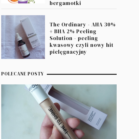
bergamotki
The Ordinary - AHA 30%
+ BHA 2% Peeling
Solution - peeling
kwasowy czyli nowy hit
pielęgnacyjny
POLECANE POSTY