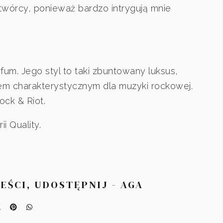
twórcy, ponieważ bardzo intrygują mnie
fum. Jego styl to taki zbuntowany luksus,
ylem charakterystycznym dla muzyki rockowej.
Rock & Riot.
ii Quality.
REŚCI, UDOSTĘPNIJ - AGA