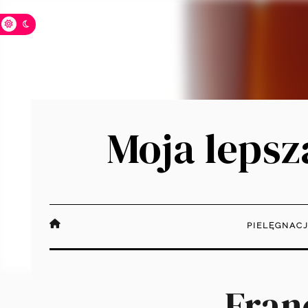
Moja lepsza
PIELĘGNAC
Fran