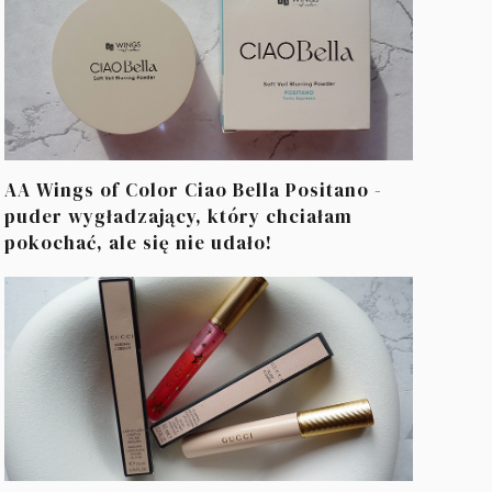
AA Wings of Color Ciao Bella Positano -
puder wygładzający, który chciałam
pokochać, ale się nie udało!