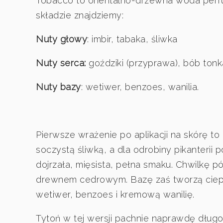
Tobacco to orientalno-drzewna woda perfu
składzie znajdziemy:
Nuty głowy
: imbir, tabaka, śliwka
Nuty serca:
goździki (przyprawa), bób tonk
Nuty bazy
: wetiwer, benzoes, wanilia.
Pierwsze wrażenie po aplikacji na skórę to
soczystą śliwką, a dla odrobiny pikanterii 
dojrzała, mięsista, pełna smaku. Chwilkę p
drewnem cedrowym. Bazę zaś tworzą ciepł
wetiwer, benzoes i kremową wanilię.
Tytoń w tej wersji pachnie naprawdę dłu