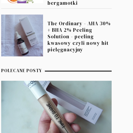
bergamotki
The Ordinary - AHA 30%
+ BHA 2% Peeling
Solution - peeling
kwasowy czyli nowy hit
pielęgnacyjny
POLECANE POSTY