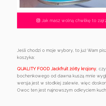
Jak masz wolną chwilkę to zajr
Jeśli chodzi o moje wybory, to już Wam pis
koszyka:
QUALITY FOOD Jackfruit żółty krojony
, cz
bochenkowego od dawna kuszą mnie wyglą
wersja jest w słodkiej zalewie, więc dosko
Owoc ten jest najnowszym odkryciem kuchni