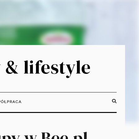
 & lifestyle
ÓŁPRACA
upy w Bee.pl