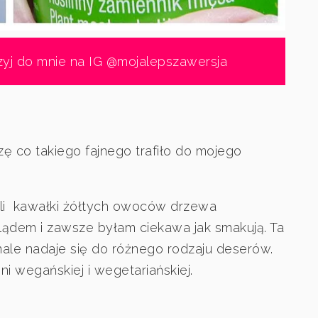
zyj do mnie na IG @mojalepszawersja
zę co takiego fajnego trafiło do mojego
yli kawałki żółtych owoców drzewa
dem i zawsze byłam ciekawa jak smakują. Ta
nale nadaje się do różnego rodzaju deserów.
 wegańskiej i wegetariańskiej.