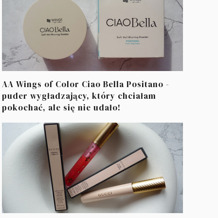
AA Wings of Color Ciao Bella Positano -
puder wygładzający, który chciałam
pokochać, ale się nie udało!