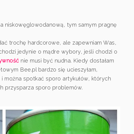
ę na niskowęglowodanową, tym samym pragnę
dać trochę hardcorowe, ale zapewniam Was,
 chodzi jedynie o mądre wybory, jeśli chodzi o
ywność
nie musi być nudna. Kiedy dostałam
towym Bee.pl bardzo się ucieszyłam,
i można spotkać sporo artykułów, których
ch przysparza sporo problemów.