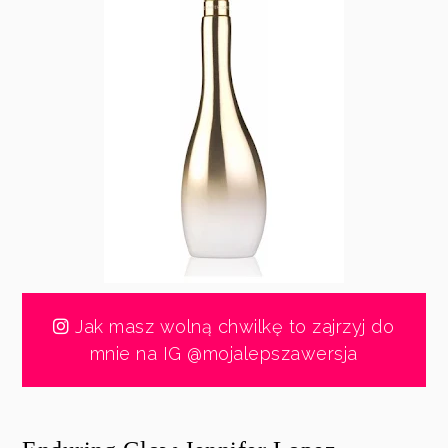
Jak masz wolną chwilkę to zajrzyj do
mnie na IG @mojalepszawersja