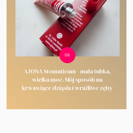
AJONA Stomaticum - mała tubka,
wielka moc. Mój sposób na
krwawiące dziąsła i wrażliwe zęby