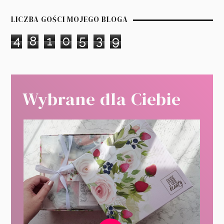
LICZBA GOŚCI MOJEGO BLOGA
4
8
1
0
5
3
9
Wybrane dla Ciebie