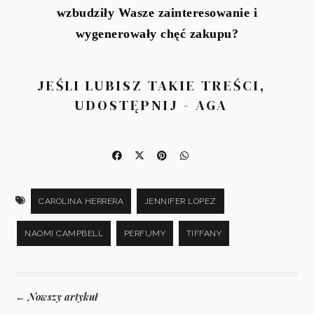
wzbudziły Wasze zainteresowanie i
wygenerowały chęć zakupu?
JEŚLI LUBISZ TAKIE TREŚCI,
UDOSTĘPNIJ - AGA
CAROLINA HERRERA
JENNIFER LOPEZ
NAOMI CAMPBELL
PERFUMY
TIFFANY
Nowszy artykuł
←