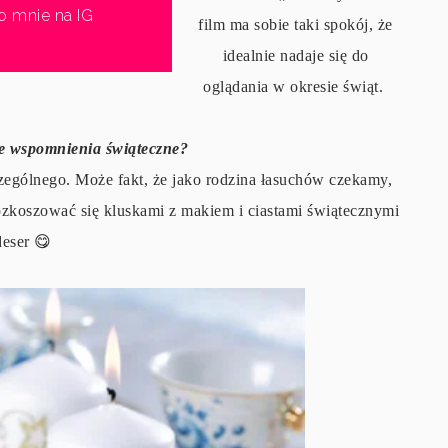
o mnie na IG
film ma sobie taki spokój, że
idealnie nadaje się do
oglądania w okresie świąt.
łe wspomnienia świąteczne?
zególnego. Może fakt, że jako rodzina łasuchów czekamy,
rozkoszować się kluskami z makiem i ciastami świątecznymi
deser 😋