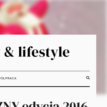
 & lifestyle
ÓŁPRACA
NY edycja 2016