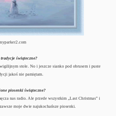
nnyparker2.com
 tradycje świąteczne?
igilijnym stole. No i jeszcze sianko pod obrusem i puste
dycji jakoś nie pamiętam.
ione piosenki świąteczne?
ęcza nas radio. Ale przede wszystkim „Last Christmas” i
 zawsze moje dwie najukochańsze piosenki.