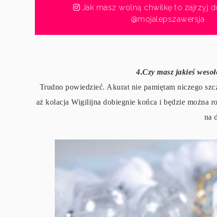
Jak masz wolną chwilkę to zajrzyj d
@mojalepszawersja
4.Czy masz jakieś weso
Trudno powiedzieć. Akurat nie pamiętam niczego szc
aż kolacja Wigilijna dobiegnie końca i będzie można 
na 