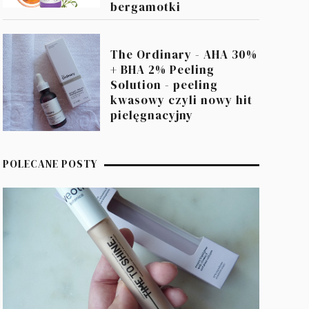
bergamotki
The Ordinary - AHA 30%
+ BHA 2% Peeling
Solution - peeling
kwasowy czyli nowy hit
pielęgnacyjny
POLECANE POSTY