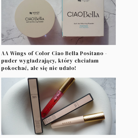
AA Wings of Color Ciao Bella Positano -
puder wygładzający, który chciałam
pokochać, ale się nie udało!