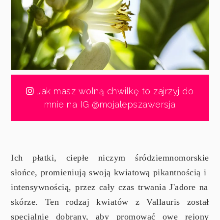
Jak masz wolną chwilkę to zajrzyj do
mnie na IG @mojalepszawersja
Ich płatki, ciepłe niczym śródziemnomorskie
słońce, promieniują swoją kwiatową pikantnością i
intensywnością,
przez cały czas trwania J'adore na
skórze. Ten rodzaj kwiatów z Vallauris został
specjalnie dobrany, aby promować owe rejony