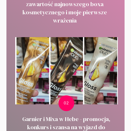
zawartość najnowszego boxa
kosmetycznego i moje pierwsze
wrażenia
Garnier i Mixa w Hebe - promocja,
konkurs i szansa na wyjazd do