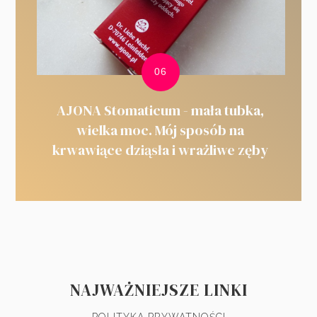
AJONA Stomaticum - mała tubka,
wielka moc. Mój sposób na
krwawiące dziąsła i wrażliwe zęby
NAJWAŻNIEJSZE LINKI
POLITYKA PRYWATNOŚCI