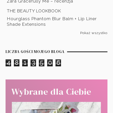
Zara Gracefully Me – recenzja
THE BEAUTY LOOKBOOK
Hourglass Phantom Blur Balm + Lip Liner
Shade Extensions
Pokaż wszystko
LICZBA GOŚCI MOJEGO BLOGA
4
8
1
3
5
0
6
Wybrane dla Ciebie