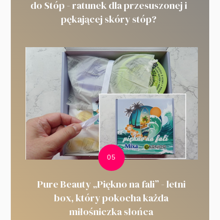
do Stóp - ratunek dla przesuszonej i
pękającej skóry stóp?
Pure Beauty „Piękno na fali” - letni
box, który pokocha każda
miłośniczka słońca