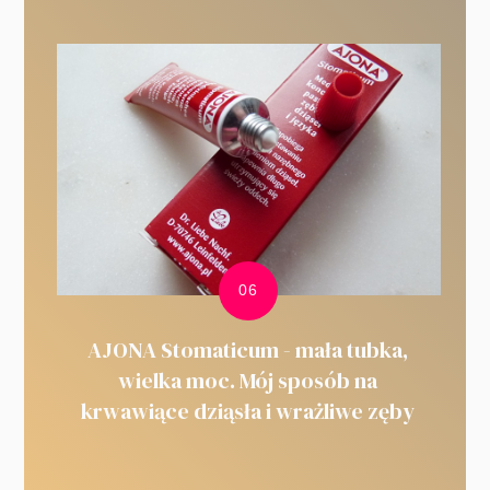
AJONA Stomaticum - mała tubka,
wielka moc. Mój sposób na
krwawiące dziąsła i wrażliwe zęby