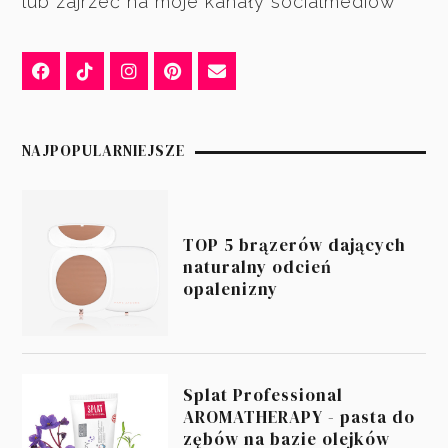
lub zajrzeć na moje kanały socialmediów
NAJPOPULARNIEJSZE
TOP 5 brązerów dających
naturalny odcień
opalenizny
Splat Professional
AROMATHERAPY - pasta do
zębów na bazie olejków