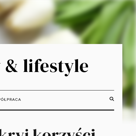
 & lifestyle
ÓŁPRACA
kryj korzyści