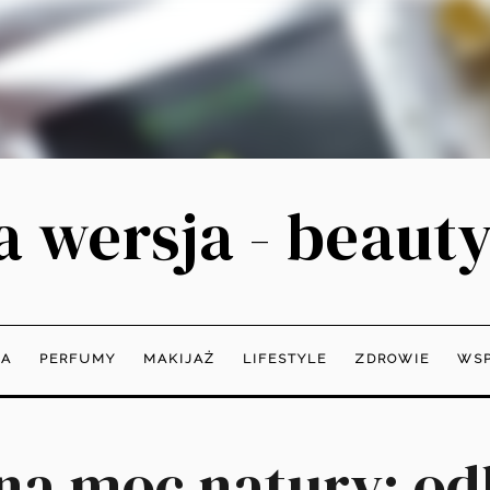
 wersja - beauty
JA
PERFUMY
MAKIJAŻ
LIFESTYLE
ZDROWIE
WSP
na moc natury: od