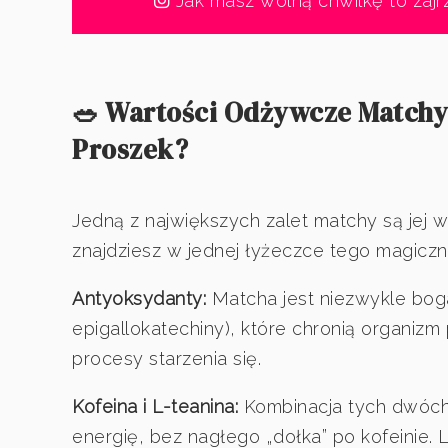
Jak masz wolną chwilkę to zajr
🥗 Wartości Odżywcze Matchy 
Proszek?
Jedną z największych zalet matchy są jej 
znajdziesz w jednej łyżeczce tego magicz
Antyoksydanty:
Matcha jest niezwykle bog
epigallokatechiny), które chronią organizm
procesy starzenia się.
Kofeina i L-teanina:
Kombinacja tych dwóc
energię, bez nagłego „dołka” po kofeinie. 