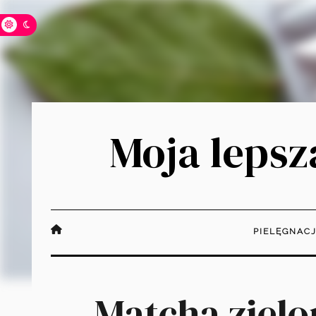
Moja lepsza
PIELĘGNAC
Matcha zielo