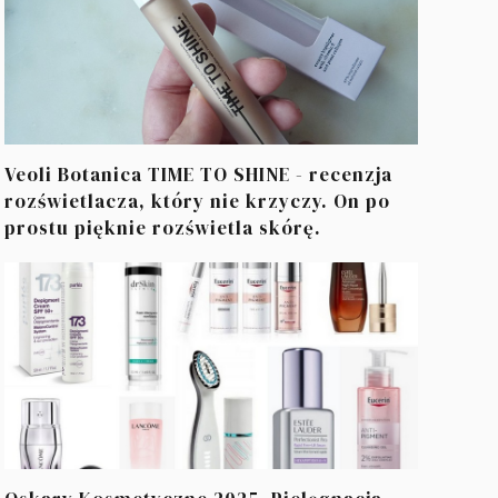
Veoli Botanica TIME TO SHINE - recenzja
rozświetlacza, który nie krzyczy. On po
prostu pięknie rozświetla skórę.