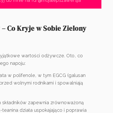
zyj do mnie na IG @mojalepszawersja
– Co Kryje w Sobie Zielony
wyjątkowe wartości odżywcze. Oto, co
nego napoju:
ata w polifenole, w tym EGCG (galusan
 przed wolnymi rodnikami i spowalniają
h składników zapewnia zrównoważoną
L-teanina działa uspokajająco i poprawia