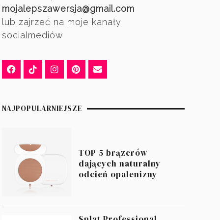
mojalepszawersja@gmail.com
lub zajrzeć na moje kanały
socialmediów
NAJPOPULARNIEJSZE
TOP 5 brązerów
dających naturalny
odcień opalenizny
Splat Professional