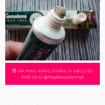
Jak masz wolną chwilkę to zajrzyj do
mnie na IG @mojalepszawersja