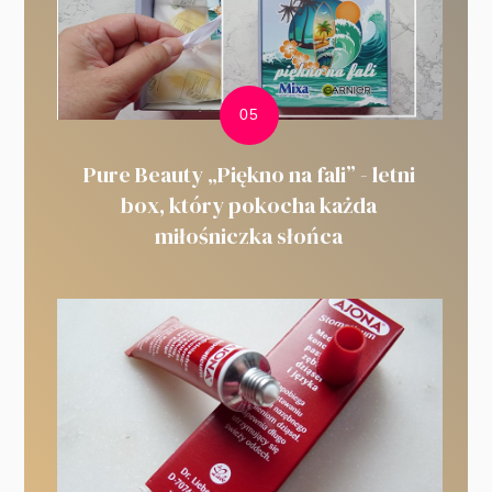
Pure Beauty „Piękno na fali” - letni
box, który pokocha każda
miłośniczka słońca