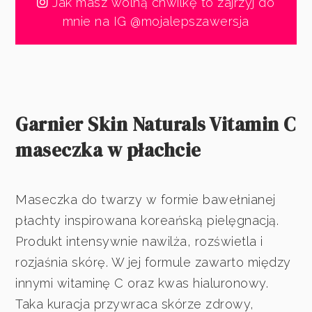
Jak masz wolną chwilkę to zajrzyj do
mnie na IG @mojalepszawersja
Garnier Skin Naturals Vitamin C
maseczka w płachcie
Maseczka do twarzy w formie bawełnianej
płachty inspirowana koreańską pielęgnacją.
Produkt intensywnie nawilża, rozświetla i
rozjaśnia skórę. W jej formule zawarto między
innymi witaminę C oraz kwas hialuronowy.
Taka kuracja przywraca skórze zdrowy,