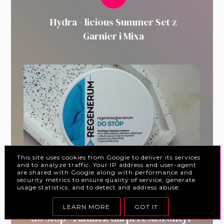
Hydra - licious Summer Set z
Garnier i Mixa
This site uses cookies from Google to deliver its services
and to analyze traffic. Your IP address and user-agent
are shared with Google along with performance and
security metrics to ensure quality of service, generate
usage statistics, and to detect and address abuse.
Regenerum Regeneracyjne Serum
LEARN MORE
GOT IT
do Stóp - ratunek dla przesuszonej i