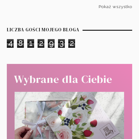
Pokaż wszystko
LICZBA GOŚCI MOJEGO BLOGA
4
8
1
2
9
3
2
Wybrane dla Ciebie