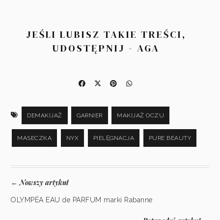
JEŚLI LUBISZ TAKIE TREŚCI,
UDOSTĘPNIJ - AGA
DEMAKIJAŻ
GARNIER
MAKIJAŻ OCZU
MASECZKA
NYX
PIELĘGNACJA
PURE BEAUTY
Nowszy artykuł
←
OLYMPÉA EAU de PARFUM marki Rabanne