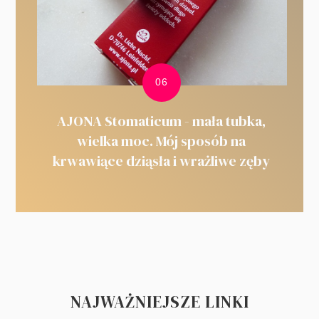
AJONA Stomaticum - mała tubka,
wielka moc. Mój sposób na
krwawiące dziąsła i wrażliwe zęby
NAJWAŻNIEJSZE LINKI