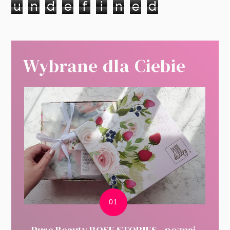
u
n
d
e
f
i
n
e
d
Wybrane dla Ciebie