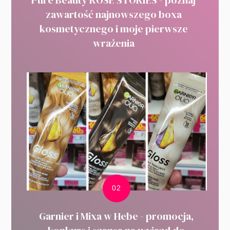
Pure Beauty ROSE STORIES - poznaj
zawartość najnowszego boxa
kosmetycznego i moje pierwsze
wrażenia
Garnier i Mixa w Hebe - promocja,