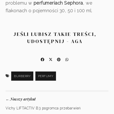
problemu w
perfumeriach Sephora
, we
flakonach o pojemności 30, 50 i 100 ml.
JEŚLI LUBISZ TAKIE TREŚCI,
UDOSTĘPNIJ - AGA
BURBERRY
PERFUMY
Nowszy artykuł
←
Vichy LIFTACTIV B3 pogromca przebarwień