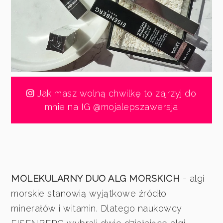
Jak masz wolną chwilkę to zajrzyj do
mnie na IG @mojalepszawersja
MOLEKULARNY DUO ALG MORSKICH
- algi
morskie stanowią wyjątkowe źródło
minerałów i witamin. Dlatego naukowcy