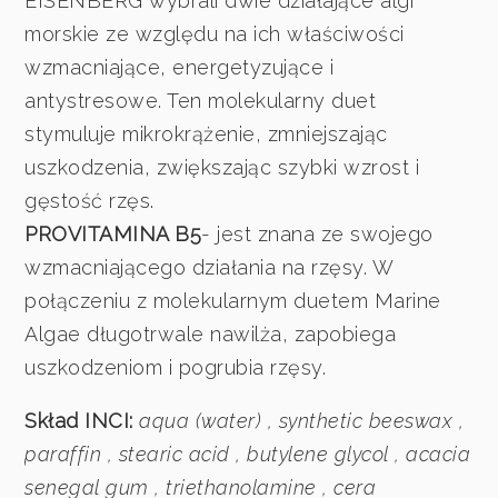
EISENBERG wybrali dwie działające algi
morskie ze względu na ich właściwości
wzmacniające, energetyzujące i
antystresowe. Ten molekularny duet
stymuluje mikrokrążenie, zmniejszając
uszkodzenia, zwiększając szybki wzrost i
gęstość rzęs.
PROVITAMINA B5
- jest znana ze swojego
wzmacniającego działania na rzęsy. W
połączeniu z molekularnym duetem Marine
Algae długotrwale nawilża, zapobiega
uszkodzeniom i pogrubia rzęsy.
Skład INCI:
aqua (water) , synthetic beeswax ,
paraffin , stearic acid , butylene glycol , acacia
senegal gum , triethanolamine , cera