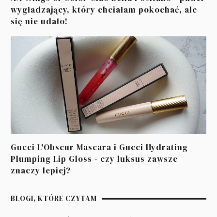
wygładzający, który chciałam pokochać, ale
się nie udało!
Gucci L'Obscur Mascara i Gucci Hydrating
Plumping Lip Gloss - czy luksus zawsze
znaczy lepiej?
BLOGI, KTÓRE CZYTAM