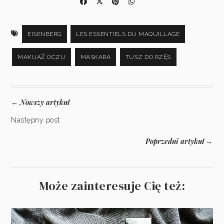
EISENBERG
LES ESSENTIELS DU MAQUILLAGE
MAKIJAŻ OCZU
MASKARA
TUSZ DO RZĘS
Nowszy artykuł
←
Następny post
Poprzedni artykuł
→
Może zainteresuje Cię też: