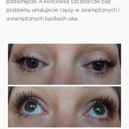
podwinięcie. A końcówką szczoteczki baz
problemu umalujecie rzęsy w zewnętrznych i
wewnętrznych kącikach oka.