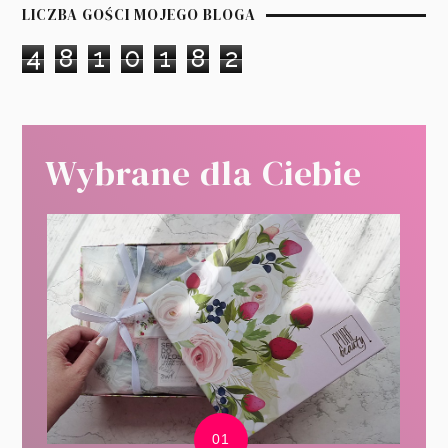
LICZBA GOŚCI MOJEGO BLOGA
4
8
1
0
1
8
2
Wybrane dla Ciebie