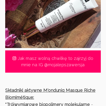
Jak masz wolną chwilkę to zajrzyj do
mnie na IG @mojalepszawersja
Składniki aktywne M'onduniq Masque Riche
Biomimétique:
*Trójwymiarowe biopolimery molekularne
-