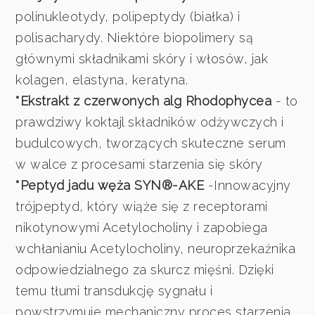
polinukleotydy, polipeptydy (białka) i
polisacharydy. Niektóre biopolimery są
głównymi składnikami skóry i włosów, jak
kolagen, elastyna, keratyna.
*Ekstrakt z czerwonych alg Rhodophycea
- to
prawdziwy koktajl składników odżywczych i
budulcowych, tworzących skuteczne serum
w walce z procesami starzenia się skóry
*Peptyd jadu węża SYN®-AKE
-Innowacyjny
trójpeptyd, który wiąże się z receptorami
nikotynowymi Acetylocholiny i zapobiega
wchłanianiu Acetylocholiny, neuroprzekaźnika
odpowiedzialnego za skurcz mięśni. Dzięki
temu tłumi transdukcję sygnału i
powstrzymuje mechaniczny proces starzenia