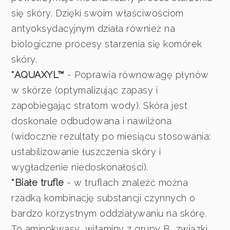
się skóry. Dzięki swoim właściwościom
antyoksydacyjnym działa również na
biologiczne procesy starzenia się komórek
skóry.
*AQUAXYL™
- Poprawia równowagę płynów
w skórze (optymalizując zapasy i
zapobiegając stratom wody). Skóra jest
doskonale odbudowana i nawilżona
(widoczne rezultaty po miesiącu stosowania:
ustabilizowanie łuszczenia skóry i
wygładzenie niedoskonałości).
*Białe trufle
- w truflach znaleźć można
rzadką kombinację substancji czynnych o
bardzo korzystnym oddziaływaniu na skórę.
To aminokwasy, witaminy z grupy B, związki