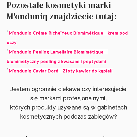
Pozostałe kosmetyki marki
M'onduniq znajdziecie tutaj:
*
M'onduniq Créme Riche'Yeux Biomimétique - krem pod
oczy
*
M'onduniq Peeling Lamellaire Biomimétique
-
biomimetyczny peeling z kwasami i peptydami
*
M'onduniq Caviar Doré
-
Złoty kawior do kąpieli
Jestem ogromnie ciekawa czy interesujecie
się markami profesjonalnymi,
których produkty używane są w gabinetach
kosmetycznych podczas zabiegów?