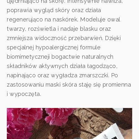
ujędrniająco na skórę. Intensywnie nawilża,
poprawia wygląd skóry oraz działa
regenerująco na naskórek. Modeluje owal
twarzy, rozświetla i nadaje blasku oraz
zmniejsza widoczność przebarwień. Dzięki
specjalnej hypoalergicznej formule
biomimetyczneji bogactwie naturalnych
składników aktywnych działa łagodząco,
napinająco oraz wygładza zmarszczki. Po
zastosowaniu maski skóra staję się promienna
i wypoczęta.