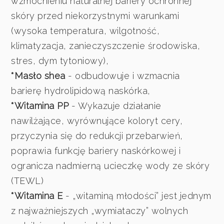
wzmocnieniu naturalnej bariery ochronnej
skóry przed niekorzystnymi warunkami
(wysoka temperatura, wilgotność,
klimatyzacja, zanieczyszczenie środowiska,
stres, dym tytoniowy),
*Masło shea
- odbudowuje i wzmacnia
barierę hydrolipidową naskórka,
*Witamina PP
- Wykazuje działanie
nawilżające, wyrównujące koloryt cery,
przyczynia się do redukcji przebarwień,
poprawia funkcję bariery naskórkowej i
ogranicza nadmierną ucieczkę wody ze skóry
(TEWL)
*Witamina E
- „witaminą młodości” jest jednym
z najważniejszych „wymiataczy” wolnych