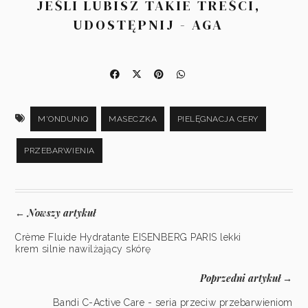
JEŚLI LUBISZ TAKIE TREŚCI,
UDOSTĘPNIJ - AGA
M'ONDUNIQ
MASECZKA
PIELĘGNACJA CERY
PRZEBARWIENIA
Nowszy artykuł
←
Crème Fluide Hydratante EISENBERG PARIS lekki
krem silnie nawilżający skórę
Poprzedni artykuł
→
Bandi C-Active Care - seria przeciw przebarwieniom