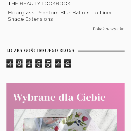
THE BEAUTY LOOKBOOK
Hourglass Phantom Blur Balm + Lip Liner
Shade Extensions
Pokaż wszystko
LICZBA GOŚCI MOJEGO BLOGA
4
8
1
3
5
4
2
Wybrane dla Ciebie