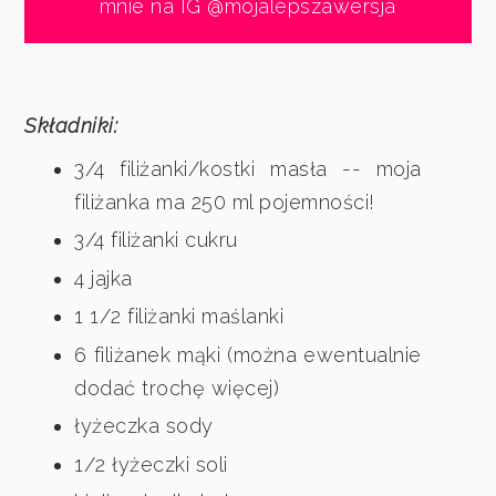
mnie na IG @mojalepszawersja
Składniki:
3/4 filiżanki/kostki masła -- moja
filiżanka ma 250 ml pojemności!
3/4 filiżanki cukru
4 jajka
1 1/2 filiżanki maślanki
6 filiżanek mąki (można ewentualnie
dodać trochę więcej)
łyżeczka sody
1/2 łyżeczki soli