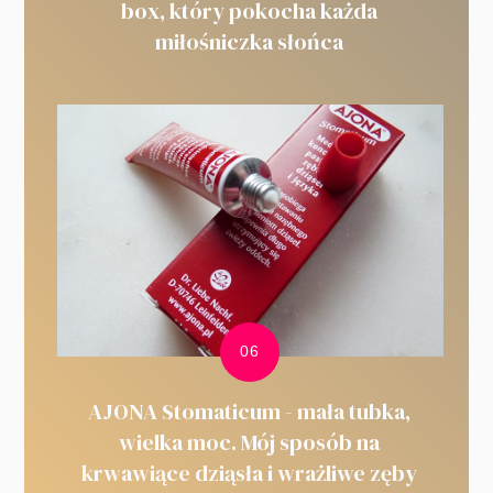
box, który pokocha każda
miłośniczka słońca
AJONA Stomaticum - mała tubka,
wielka moc. Mój sposób na
krwawiące dziąsła i wrażliwe zęby