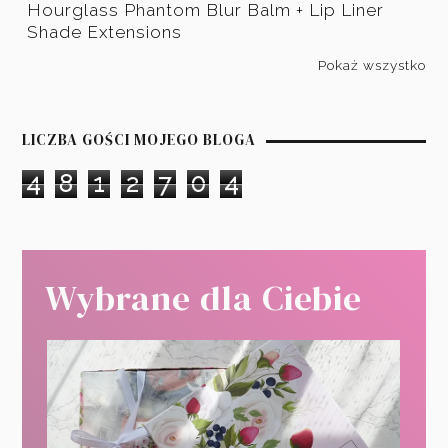
Hourglass Phantom Blur Balm + Lip Liner
Shade Extensions
Pokaż wszystko
LICZBA GOŚCI MOJEGO BLOGA
4
8
1
2
7
0
4
Wybrane dla Ciebie