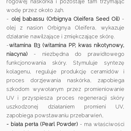
rogowej naskórka i pozostaje tam trzymając
wodę przez około 24h.
-
olej babassu (Orbignya Oleifera Seed Oil)
-
olej z nasion Orbignya Oleifera, wykazuje
działanie nawilżające i zmiękczające skórę.
-
witamina B3 (witamina PP, kwas nikotynowy,
niacyna)
- niezbędna do prawidłowego
funkcjonowania skóry. Stymuluje syntezę
kolagenu, reguluje produkcję ceramidów i
proces dorzjewania naskórka, zapobiega
szkodom wywołanym przez promieniowanie
UV i przyspiesza proces regeneracji skóry
uszkodzonej działaniem promieni UV,
zapobiega powstawaniu przebarwień,
- biała perła (Pearl Powder)
- ma właściwości