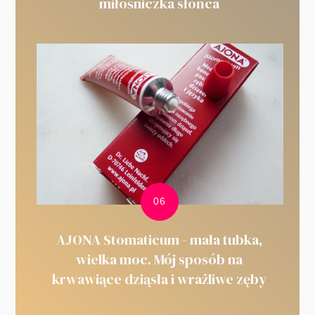
miłośniczka słońca
AJONA Stomaticum - mała tubka,
wielka moc. Mój sposób na
krwawiące dziąsła i wrażliwe zęby