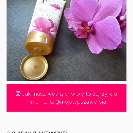
Jak masz wolną chwilkę to zajrzyj do
mnie na IG @mojalepszawersja