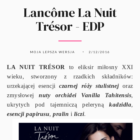
Lancôme La Nuit
Trésor - EDP
MOJA LEPSZA WERSJA
2/12/2016
LA NUIT TRÉSOR
to eliksir miłosny XXI
wieku, stworzony z rzadkich składników:
urzekającej esencji
czarnej róży stulistnej
oraz
zmysłowej
nuty orchidei
Vanilla Tahitensis
,
ukrytych pod tajemniczą peleryną
kadzidła
,
esencji papirusu
,
pralin
i
liczi
.