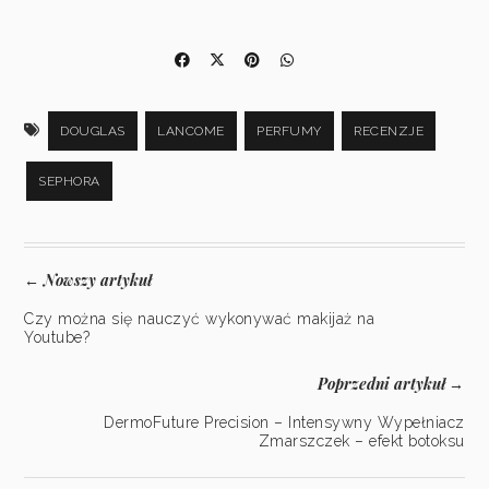
DOUGLAS
LANCOME
PERFUMY
RECENZJE
SEPHORA
Nowszy artykuł
←
Czy można się nauczyć wykonywać makijaż na
Youtube?
Poprzedni artykuł
→
DermoFuture Precision – Intensywny Wypełniacz
Zmarszczek – efekt botoksu