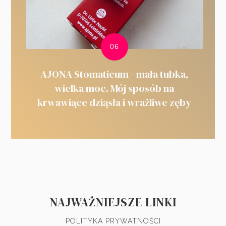
AJONA Stomaticum - mała tubka,
wielka moc. Mój sposób na
krwawiące dziąsła i wrażliwe zęby
NAJWAŻNIEJSZE LINKI
POLITYKA PRYWATNOŚCI