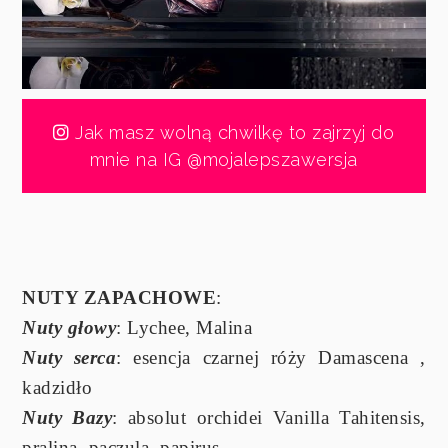
Jak masz wolną chwilkę to zajrzyj do
mnie na IG @mojalepszawersja
NUTY ZAPACHOWE
:
Nuty głowy
: Lychee, Malina
Nuty serca
: esencja czarnej róży Damascena ,
kadzidło
Nuty Bazy
: absolut orchidei Vanilla Tahitensis,
pralina, paczula, papirus