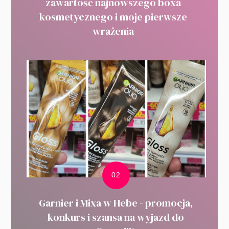
zawartość najnowszego boxa
kosmetycznego i moje pierwsze
wrażenia
Garnier i Mixa w Hebe - promocja,
konkurs i szansa na wyjazd do