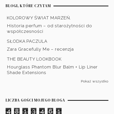
BLOGI, KTÓRE CZYTAM
KOLOROWY ŚWIAT MARZEŃ.
Historia perfum – od starożytności do
współczesności
SŁODKA PACZULA
Zara Gracefully Me – recenzja
THE BEAUTY LOOKBOOK
Hourglass Phantom Blur Balm + Lip Liner
Shade Extensions
Pokaż wszystko
LICZBA GOŚCI MOJEGO BLOGA
4
8
1
3
4
6
1